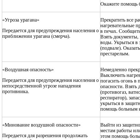
Окажите помощь б
«Угроза урагана»
Прекратить все р
нагревательные пр
Передается для предупреждения населения о
в печах. Сообщить
приближении урагана (смерча).
Взять документы, 
воды. Укрыться в
(подвале). Оказа
престарелым.
«Воздушная опасность»
Немедленно прекр
Выключить нагрев
Передается для предупреждения населения о
погасить огонь в 
непосредственной угрозе нападения
опасности. Взять
противника.
(противогаз, ватн
респиратор), запа
укрыться в защит
помощь больным и
«Минование воздушной опасности»
Выйти из защитно
местам работы ил
Передается для разрешения продолжать
этом помощь боль