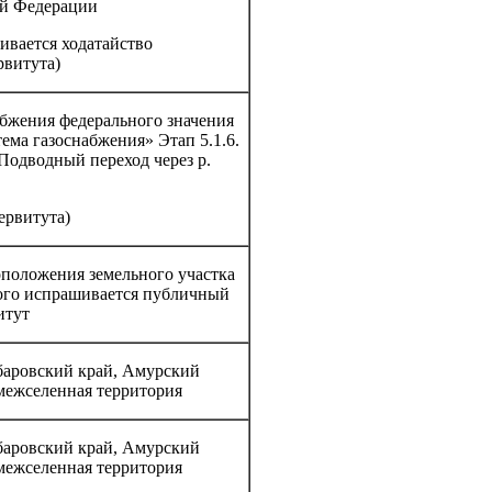
ой Федерации
ивается ходатайство
рвитута)
абжения федерального значения
ема газоснабжения» Этап 5.1.6.
Подводный переход через р.
ервитута)
оположения земельного участка
рого испрашивается публичный
итут
баровский край, Амурский
межселенная территория
баровский край, Амурский
межселенная территория