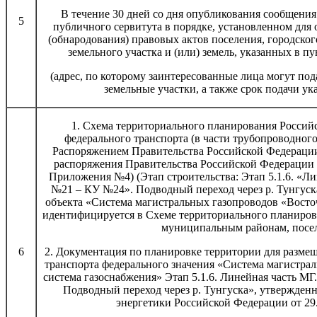
В течение 30 дней со дня опубликования сообщени
5
публичного сервитута в порядке, установленном для
(обнародования) правовых актов поселения, городског
земельного участка и (или) земель, указанных в п
(адрес, по которому заинтересованные лица могут пода
земельные участки, а также срок подачи ук
1. Схема территориального планирования Россий
федерального транспорта (в части трубопроводног
Распоряжением Правительства Российской Федерации 
распоряжения Правительства Российской Федерации о
Приложения №4) (Этап строительства: Этап 5.1.6. «Л
№21 – КУ №24». Подводный переход через р. Тунгуск
объекта «Система магистральных газопроводов «Восто
идентифицируется в Схеме территориального планиро
муниципальным районам, посе
6
2. Документация по планировке территории для разме
транспорта федерального значения «Система магистра
система газоснабжения» Этап 5.1.6. Линейная часть М
Подводный переход через р. Тунгуска», утвержден
энергетики Российской Федерации от 29