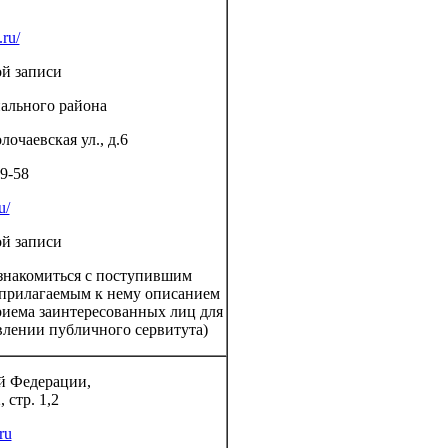
.ru/
ой записи
ального района
лочаевская ул., д.6
19-58
u/
ой записи
ознакомиться с поступившим
 прилагаемым к нему описанием
риема заинтересованных лиц для
влении публичного сервитута)
й Федерации,
 стр. 1,2
ru