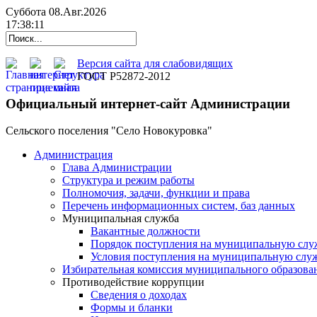
Суббота 08.Авг.2026
17:38:12
Версия сайта для слабовидящих
ГОСТ Р52872-2012
Официальный интернет-сайт Администрации
Сельского поселения "Село Новокуровка"
Администрация
Глава Администрации
Структура и режим работы
Полномочия, задачи, функции и права
Перечень информационных систем, баз данных
Муниципальная служба
Вакантные должности
Порядок поступления на муниципальную слу
Условия поступления на муниципальную слу
Избирательная комиссия муниципального образова
Противодействие коррупции
Сведения о доходах
Формы и бланки