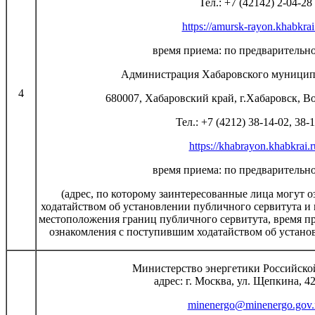
Тел.: +7 (42142) 2-04-28
https://amursk-rayon.khabkrai
время приема: по предварительн
Администрация Хабаровского муницип
4
680007, Хабаровский край, г.Хабаровск, Во
Тел.: +7 (4212) 38-14-02, 38-
https://khabrayon.khabkrai.r
время приема: по предварительн
(адрес, по которому заинтересованные лица могут 
ходатайством об установлении публичного сервитута и
местоположения границ публичного сервитута, время п
ознакомления с поступившим ходатайством об устано
Министерство энергетики Российско
адрес: г. Москва, ул. Щепкина, 42,
minenergo@minenergo.gov.