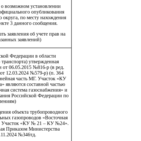
я о возможном установлении
 официального опубликования
о округа, по месту нахождения
ункте 3 данного сообщения.
ть заявления об учете прав на
азанных заявлений)
ской Федерации в области
о транспорта) утвержденная
от 06.05.2015 №816-р (в ред.
т 12.03.2024 №579-р) (п. 364
инейная часть МГ. Участок «КУ
а» являются составной частью
чная система газоснабжения» и
вания Российской Федерации по
лениям)
щения объекта трубопроводного
льных газопроводов «Восточная
Г. Участок «КУ № 21 – КУ №24».
ная Приказом Министерства
.11.2024 №346тд.