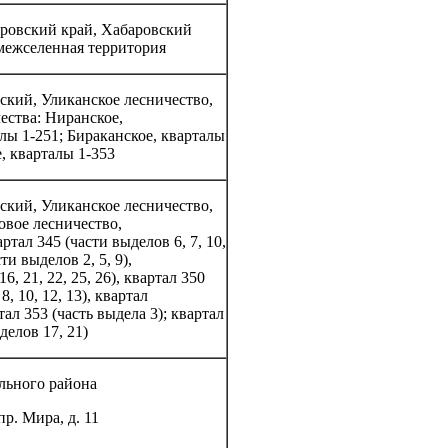
аровский край, Хабаровский
межселенная территория
ский, Уликанское лесничество,
ества: Ниранское,
алы 1-251; Бираканское, кварталы
е, кварталы 1-353
ский, Уликанское лесничество,
овое лесничество,
ртал 345 (части выделов 6, 7, 10,
ти выделов 2, 5, 9),
6, 21, 22, 25, 26), квартал 350
8, 10, 12, 13), квартал
тал 353 (часть выдела 3); квартал
делов 17, 21)
ьного района
р. Мира, д. 11