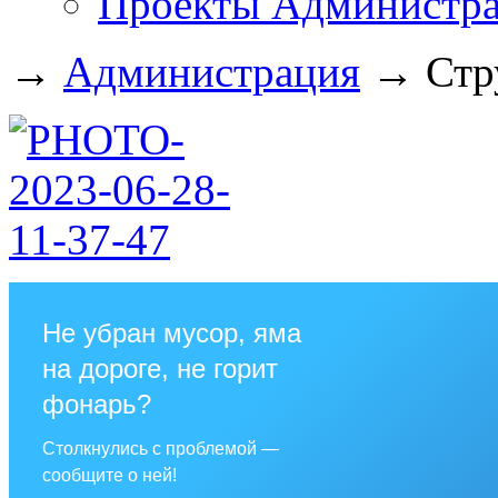
Проекты Администра
→
Администрация
→
Стр
Не убран мусор, яма
на дороге, не горит
фонарь?
Столкнулись с проблемой —
сообщите о ней!