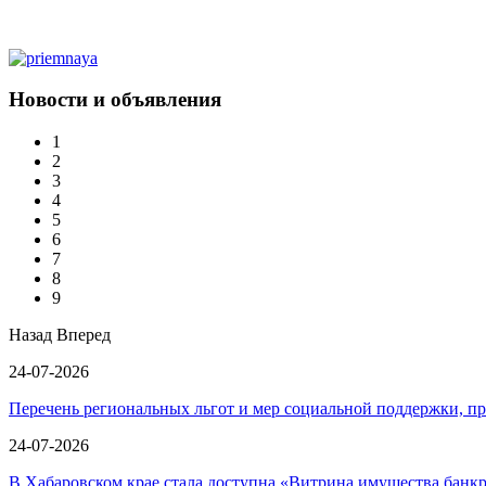
Новости и объявления
1
2
3
4
5
6
7
8
9
Назад
Вперед
24-07-2026
Перечень региональных льгот и мер социальной поддержки, 
24-07-2026
В Хабаровском крае стала доступна «Витрина имущества банк