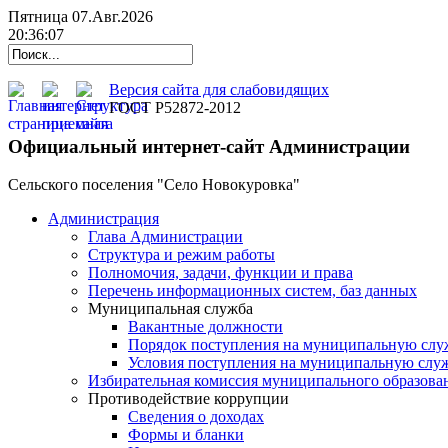
Пятница 07.Авг.2026
20:36:08
Версия сайта для слабовидящих
ГОСТ Р52872-2012
Официальный интернет-сайт Администрации
Сельского поселения "Село Новокуровка"
Администрация
Глава Администрации
Структура и режим работы
Полномочия, задачи, функции и права
Перечень информационных систем, баз данных
Муниципальная служба
Вакантные должности
Порядок поступления на муниципальную слу
Условия поступления на муниципальную слу
Избирательная комиссия муниципального образова
Противодействие коррупции
Сведения о доходах
Формы и бланки