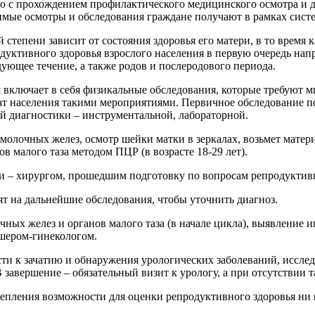
с прохождением профилактического медицинского осмотра и дис
имые осмотры и обследования граждане получают в рамках систе
 степени зависит от состояния здоровья его матери, в то время 
дуктивного здоровья взрослого населения в первую очередь нап
дующее течение, а также родов и послеродового периода.
я включает в себя физикальные обследования, которые требуют
ват населения такими мероприятиями. Первичное обследование п
й диагностики – инструментальной, лабораторной.
молочных желез, осмотр шейки матки в зеркалах, возьмет матер
 малого таза методом ПЦР (в возрасте 18-29 лет).
ии – хирургом, прошедшим подготовку по вопросам репродуктивн
т на дальнейшие обследования, чтобы уточнить диагноз.
чных желез и органов малого таза (в начале цикла), выявлени
ушером-гинекологом.
сти к зачатию и обнаружения урологических заболеваний, иссл
 завершение – обязательный визит к урологу, а при отсутствии 
епления возможности для оценки репродуктивного здоровья ни в