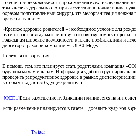
То есть при невозможности прохождения всех исследований в 
том числе федеральную. А при отсутствии в поликлинике нужн
образом подготовленный хирург), эта медорганизация должна 
времени их приема.
«Крепкое здоровье родителей – необходимое условие для рожде
пути к счастливому материнству и отцовству помогут профила
гражданам широкие возможности в плане профилактики и лечен
директор страховой компании «СОГАЗ-Мед».
Полезная информация
В помощь тем, кто планирует стать родителями, компания «С
будущим мамам и папам. Информация удобно сгруппирована по
проверить репродуктивное здоровье в рамках диспансеризации,
которыми задаются будущие родители.
[ФЕП1]
Если размещение публикации планируется на интернет-
Если размещение планируется в газете – добавить куар-код в 
Twitter