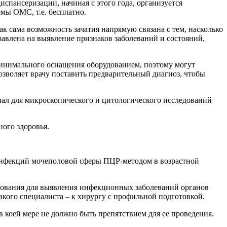
пансеризации, начиная с этого года, организуется
мы ОМС, т.е. бесплатно.
как сама возможность зачатия напрямую связана с тем, насколько
равлена на выявление признаков заболеваний и состояний,
 минимального оснащения оборудованием, поэтому могут
озволяет врачу поставить предварительный диагноз, чтобы
иал для микроскопического и цитологического исследований
ого здоровья.
е инфекций мочеполовой сферы ПЦР-методом в возрастной
едования для выявления инфекционных заболеваний органов
такого специалиста – к хирургу с профильной подготовкой.
 коей мере не должно быть препятствием для ее проведения.