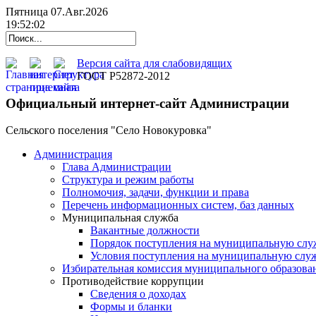
Пятница 07.Авг.2026
19:52:03
Версия сайта для слабовидящих
ГОСТ Р52872-2012
Официальный интернет-сайт Администрации
Сельского поселения "Село Новокуровка"
Администрация
Глава Администрации
Структура и режим работы
Полномочия, задачи, функции и права
Перечень информационных систем, баз данных
Муниципальная служба
Вакантные должности
Порядок поступления на муниципальную слу
Условия поступления на муниципальную слу
Избирательная комиссия муниципального образова
Противодействие коррупции
Сведения о доходах
Формы и бланки