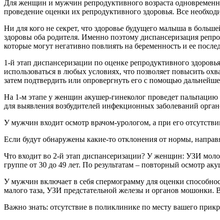
Для женщин и мужчин репродуктивного возраста одновременно 
проведение оценки их репродуктивного здоровья. Все необход
Ни для кого не секрет, что здоровье будущего малыша в большей
здоровы оба родителя. Именно поэтому диспансеризация репро
которые могут негативно повлиять на беременность и ее после
1-й этап диспансеризации по оценке репродуктивного здоровь
использоваться в любых условиях, что позволяет повысить ох
затем подтвердить или опровергнуть его с помощью дальнейше
На 1-м этапе у женщин акушер-гинеколог проведет пальпацию 
для выявления возбудителей инфекционных заболеваний органов
У мужчин входит осмотр врачом-урологом, а при его отсутств
Если будут обнаружены какие-то отклонения от нормы, направя
Что входит во 2-й этап диспансеризации? У женщин: УЗИ моло
группе от 30 до 49 лет. По результатам – повторный осмотр ак
У мужчин включает в себя спермограмму для оценки способно
малого таза, УЗИ предстательной железы и органов мошонки. В
Важно знать: отсутствие в поликлинике по месту вашего прикр