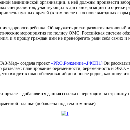
одной медицинской организации, в ней должны произвести забор
ых специалистов, участвующих в диспансеризации по оценке ре
привлечь нужных врачей (в том числе на основе выездных форм 
ния здорового ребенка. Обнаружить риски развития патологий и 
ктические мероприятия по полису ОМС. Российская система обя
ия, и я прошу граждан ими не пренебрегать ради себя самих и н
ОГАЗ-Мед» создала проект
«PRO.Рождение».
[ФЕП1]
Он рассказыв
 разделам: планирование беременности, беременность и ЭКО. «
 что входит в план обследований до и после родов, как получит
портале – добавляется данная ссылка с переходом на страницу п
фирменной плашке (добавлена под текстом ниже).